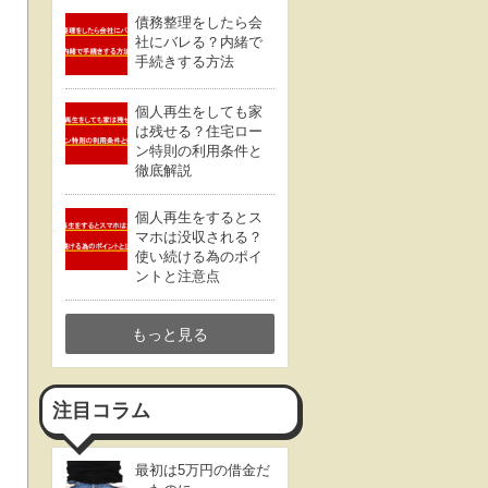
債務整理をしたら会
社にバレる？内緒で
手続きする方法
個人再生をしても家
は残せる？住宅ロー
ン特則の利用条件と
徹底解説
個人再生をするとス
マホは没収される？
使い続ける為のポイ
ントと注意点
もっと見る
注目コラム
最初は5万円の借金だ