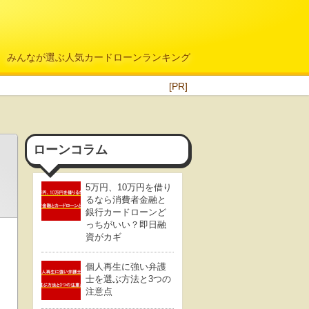
みんなが選ぶ人気カードローンランキング
[PR]
ローンコラム
5万円、10万円を借り
るなら消費者金融と
銀行カードローンど
っちがいい？即日融
資がカギ
個人再生に強い弁護
士を選ぶ方法と3つの
注意点