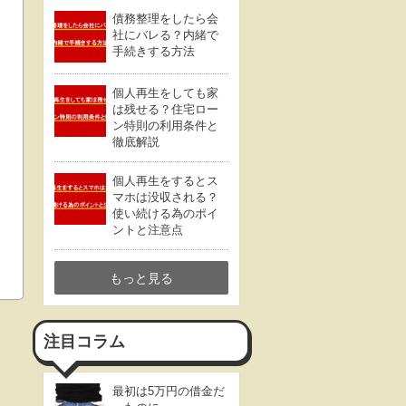
債務整理をしたら会
社にバレる？内緒で
手続きする方法
個人再生をしても家
は残せる？住宅ロー
ン特則の利用条件と
徹底解説
個人再生をするとス
マホは没収される？
使い続ける為のポイ
ントと注意点
もっと見る
注目コラム
最初は5万円の借金だ