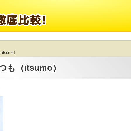
tsumo）
も（itsumo）