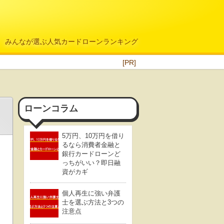
みんなが選ぶ人気カードローンランキング
[PR]
ローンコラム
5万円、10万円を借り
るなら消費者金融と
銀行カードローンど
っちがいい？即日融
資がカギ
個人再生に強い弁護
士を選ぶ方法と3つの
注意点