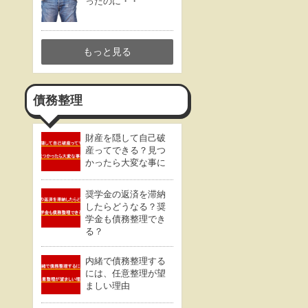
ったのに・・
もっと見る
債務整理
財産を隠して自己破
産ってできる？見つ
かったら大変な事に
奨学金の返済を滞納
したらどうなる？奨
学金も債務整理でき
る？
内緒で債務整理する
には、任意整理が望
ましい理由