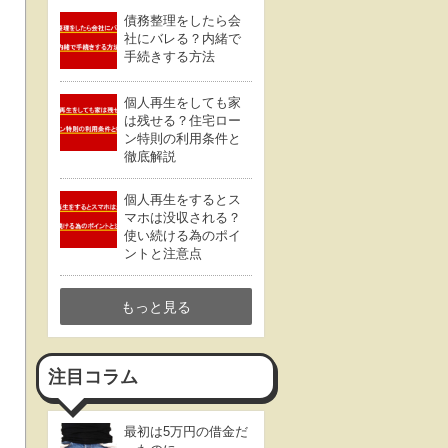
債務整理をしたら会
社にバレる？内緒で
手続きする方法
個人再生をしても家
は残せる？住宅ロー
ン特則の利用条件と
徹底解説
個人再生をするとス
マホは没収される？
使い続ける為のポイ
ントと注意点
もっと見る
注目コラム
最初は5万円の借金だ