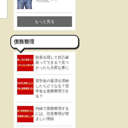
ったのに・・
もっと見る
債務整理
財産を隠して自己破
産ってできる？見つ
かったら大変な事に
奨学金の返済を滞納
したらどうなる？奨
学金も債務整理でき
る？
内緒で債務整理する
には、任意整理が望
ましい理由