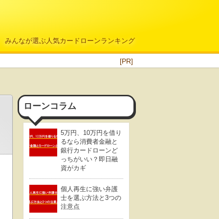
みんなが選ぶ人気カードローンランキング
[PR]
ローンコラム
5万円、10万円を借り
るなら消費者金融と
銀行カードローンど
っちがいい？即日融
資がカギ
個人再生に強い弁護
士を選ぶ方法と3つの
注意点