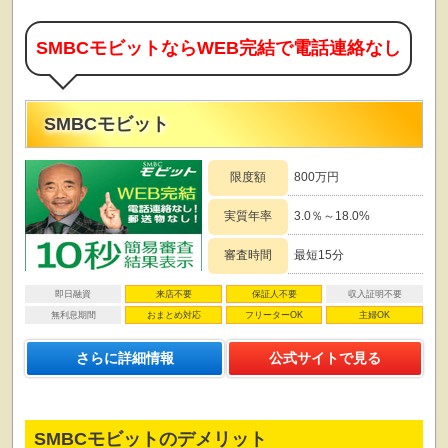
SMBCモビットならWEB完結で電話連絡なし
SMBCモビット
限度額
800万円
実質年率
3.0％～18.0%
審査時間
最短15分
即日融資
来店不要
保証人不要
収入証明不要
無利息期間
おまとめ対応
フリーターOK
主婦OK
さらに詳細情報
公式サイトで見る
SMBCモビットのデメリット