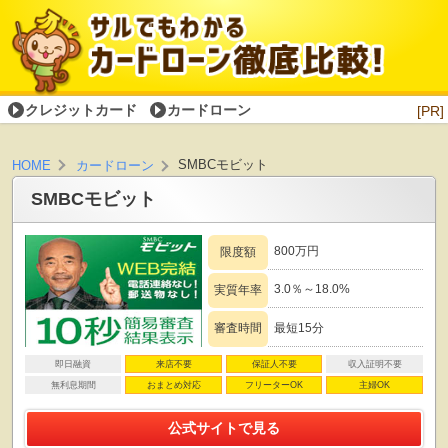
クレジットカード
カードローン
[PR]
SMBCモビット
HOME
カードローン
SMBCモビット
800万円
限度額
3.0％～18.0%
実質年率
審査時間
最短15分
即日融資
来店不要
保証人不要
収入証明不要
無利息期間
おまとめ対応
フリーターOK
主婦OK
公式サイトで見る