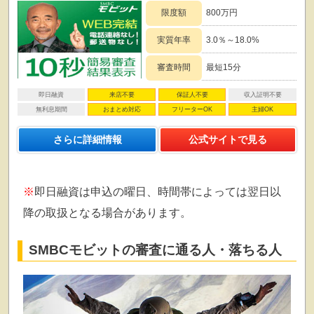
限度額
800万円
実質年率
3.0％～18.0%
審査時間
最短15分
即日融資
来店不要
保証人不要
収入証明不要
無利息期間
おまとめ対応
フリーターOK
主婦OK
さらに詳細情報
公式サイトで見る
※
即日融資は申込の曜日、時間帯によっては翌日以
降の取扱となる場合があります。
SMBCモビットの審査に通る人・落ちる人