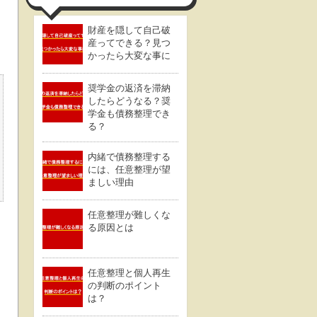
財産を隠して自己破
産ってできる？見つ
かったら大変な事に
奨学金の返済を滞納
したらどうなる？奨
学金も債務整理でき
る？
内緒で債務整理する
には、任意整理が望
ましい理由
任意整理が難しくな
る原因とは
任意整理と個人再生
の判断のポイント
は？