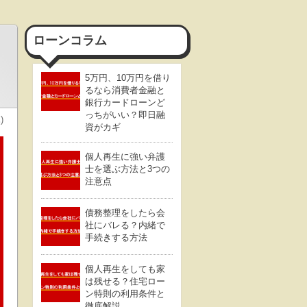
ローンコラム
5万円、10万円を借り
るなら消費者金融と
銀行カードローンど
っちがいい？即日融
)
資がカギ
個人再生に強い弁護
士を選ぶ方法と3つの
注意点
債務整理をしたら会
社にバレる？内緒で
手続きする方法
個人再生をしても家
は残せる？住宅ロー
ン特則の利用条件と
徹底解説