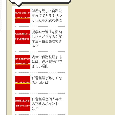
財産を隠して自己破
産ってできる？見つ
かったら大変な事に
奨学金の返済を滞納
したらどうなる？奨
学金も債務整理でき
る？
内緒で債務整理する
には、任意整理が望
ましい理由
任意整理が難しくな
る原因とは
任意整理と個人再生
の判断のポイント
は？