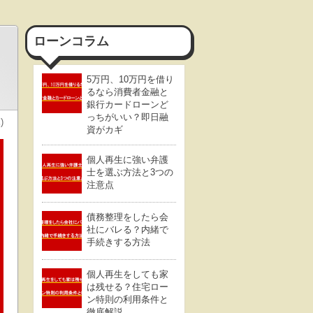
ローンコラム
5万円、10万円を借り
るなら消費者金融と
銀行カードローンど
っちがいい？即日融
)
資がカギ
個人再生に強い弁護
士を選ぶ方法と3つの
注意点
債務整理をしたら会
社にバレる？内緒で
手続きする方法
個人再生をしても家
は残せる？住宅ロー
ン特則の利用条件と
徹底解説