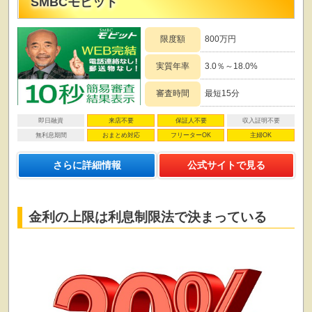
SMBCモビット
限度額
800万円
実質年率
3.0％～18.0%
審査時間
最短15分
即日融資
来店不要
保証人不要
収入証明不要
無利息期間
おまとめ対応
フリーターOK
主婦OK
さらに詳細情報
公式サイトで見る
金利の上限は利息制限法で決まっている